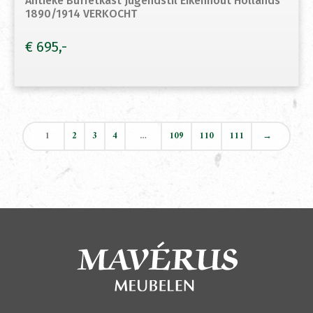
Antieke Buffetkast Jugendstil Eikenhout Hollands
1890/1914 VERKOCHT
€
695
1
2
3
4
…
109
110
111
→