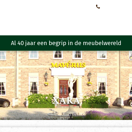
Neem contact met ons op!
0651107933
Meubelen
Meubel programma
Zitmeubelen
Urba
XARA