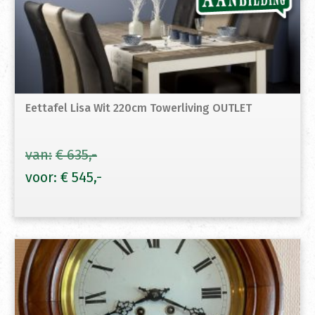
Eettafel Lisa Wit 220cm Towerliving OUTLET
€
635
Oorspronkelijke
Hui
€
545
prijs
prij
was:
is:
€ 635.
€ 54