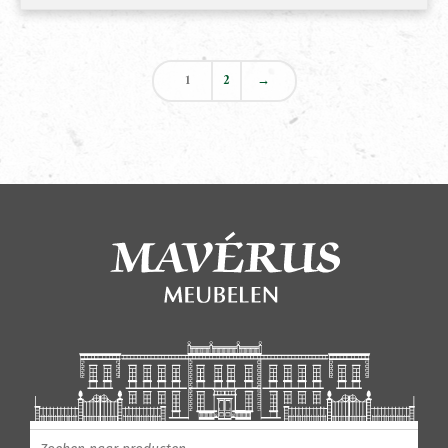
1
2
→
Producten zoeken