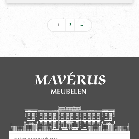
1
2
→
Producten zoeken