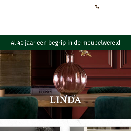
Neem contact met ons op!
0651107933
Meubelen
Meubel programma
Zitmeubelen
Urba
LINDA