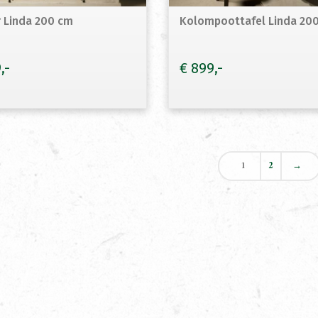
r Linda 200 cm
Kolompoottafel Linda 20
9
€
899
1
2
→