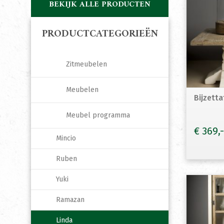
BEKIJK ALLE PRODUCTEN
PRODUCTCATEGORIEËN
Zitmeubelen
Meubelen
Bijzett
Meubel programma
€
369
Mincio
Ruben
Yuki
Ramazan
Linda