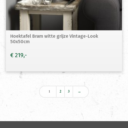
Hoektafel Bram witte grijze Vintage-Look
50x50cm
€
219
1
2
3
→