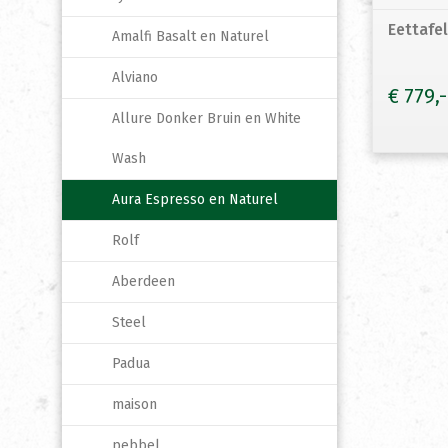
Eettafe
Amalfi Basalt en Naturel
Alviano
€
779
Allure Donker Bruin en White
Wash
Aura Espresso en Naturel
Rolf
Aberdeen
Steel
Padua
maison
pebbel