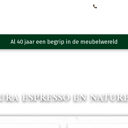
Neem contact met ons op!
0651107933
Meubelen
Meubel programma
Zitmeubelen
Urba
URA ESPRESSO EN NATUR