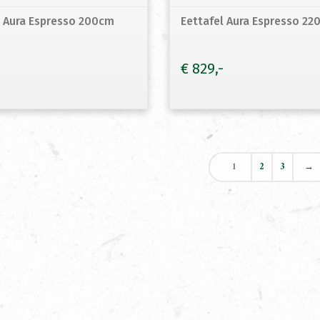
l Aura Espresso 200cm
Eettafel Aura Espresso 22
€
829
1
2
3
→