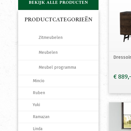
BEKIJK ALLE PRODUCTEN
PRODUCTCATEGORIEËN
Zitmeubelen
Meubelen
Dressoi
Meubel programma
€
889
Mincio
Ruben
Yuki
Ramazan
Linda