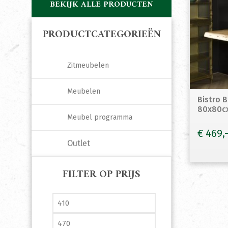
BEKIJK ALLE PRODUCTEN
PRODUCTCATEGORIEËN
Zitmeubelen
Meubelen
Bistro 
80x80cx
Meubel programma
€
469
Outlet
FILTER OP PRIJS
Min. prijs
Max. prijs