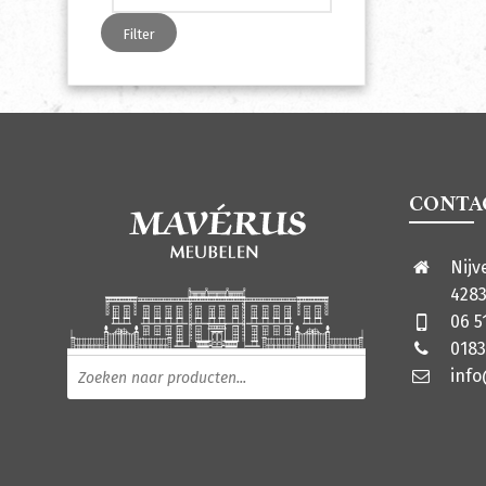
Filter
CONTA
Nijv
4283
06 5
0183
Producten zoeken
inf