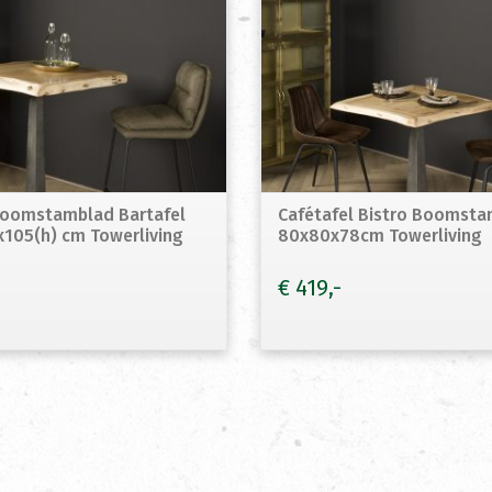
Boomstamblad Bartafel
Cafétafel Bistro Boomst
105(h) cm Towerliving
80x80x78cm Towerliving
€
419