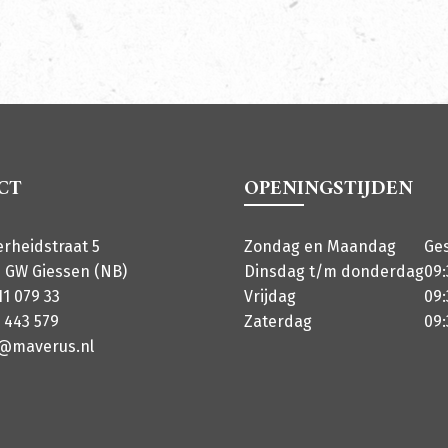
CT
OPENINGSTIJDEN
erheidstraat 5
Zondag en Maandag
Ge
 GW Giessen (NB)
Dinsdag t/m donderdag
09:
11 079 33
Vrijdag
09:
 443 579
Zaterdag
09:
o@maverus.nl