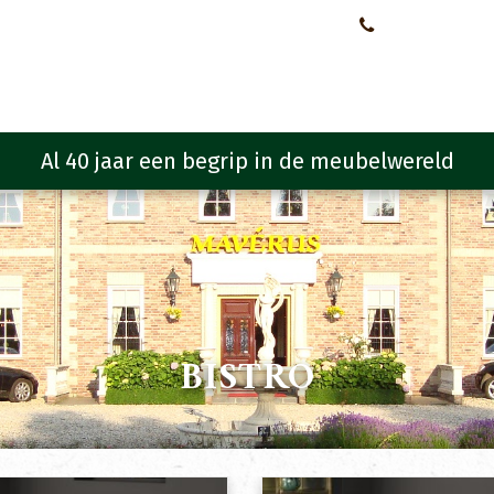
Neem contact met ons op!
0651107933
Meubelen
Meubel programma
Zitmeubelen
Urba
BISTRO