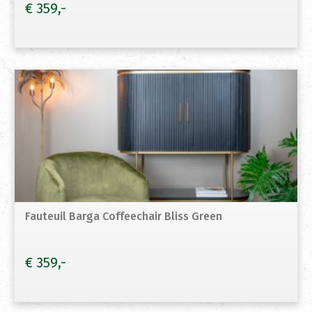
€
359
Fauteuil Barga Coffeechair Bliss Green
€
359