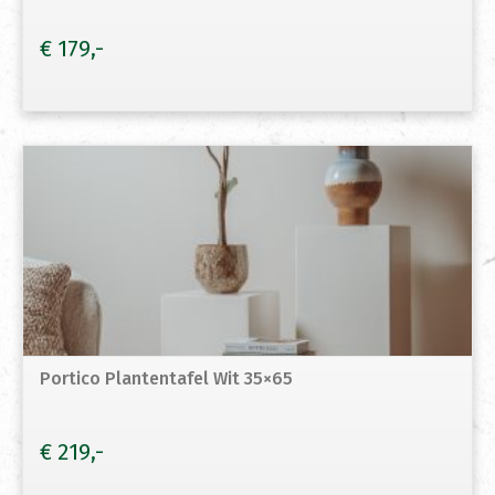
€
179
Portico Plantentafel Wit 35×65
€
219