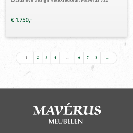
Exclusieve Design Relaxfauteuil Maverus 722
€
1.750
1
2
3
4
…
6
7
8
→