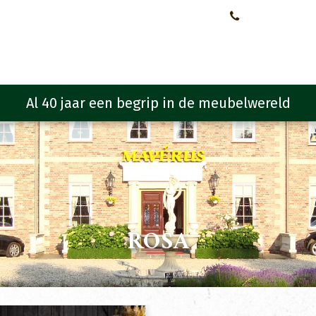
Neem contact met ons op!
0651107933
Meubelen
Meubel programma
Zitmeubelen
Urba
ROSA