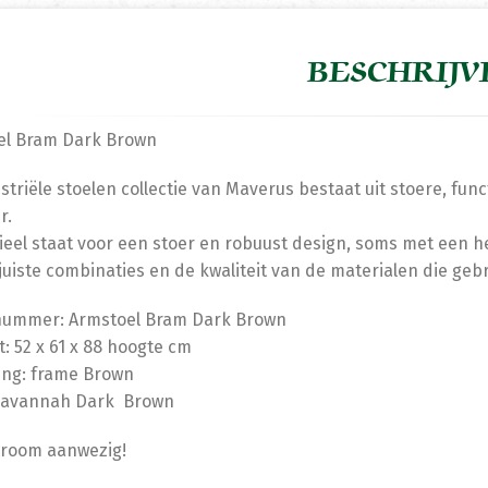
BESCHRIJV
el Bram Dark Brown
striële stoelen collectie van Maverus bestaat uit stoere, fun
r.
ieel staat voor een stoer en robuust design, soms met een h
juiste combinaties en de kwaliteit van de materialen die gebru
lnummer: Armstoel Bram Dark Brown
: 52 x 61 x 88 hoogte cm
ing: frame Brown
 Savannah Dark Brown
wroom aanwezig!