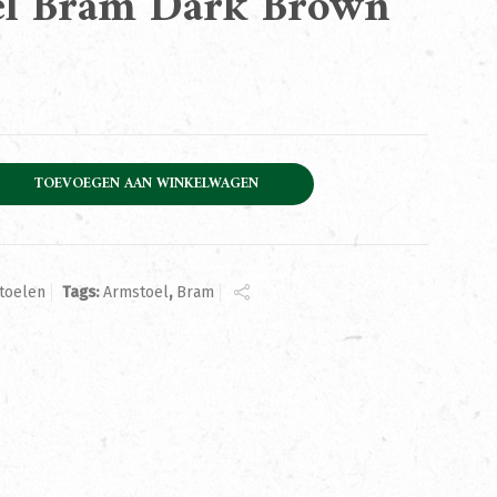
el Bram Dark Brown
ark Brown aantal
TOEVOEGEN AAN WINKELWAGEN
toelen
Tags:
Armstoel
,
Bram