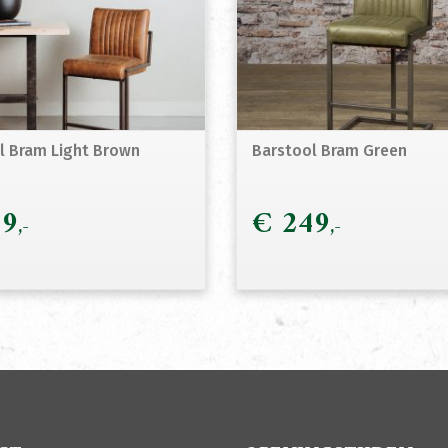
l Bram Light Brown
Barstool Bram Green
9
€
249