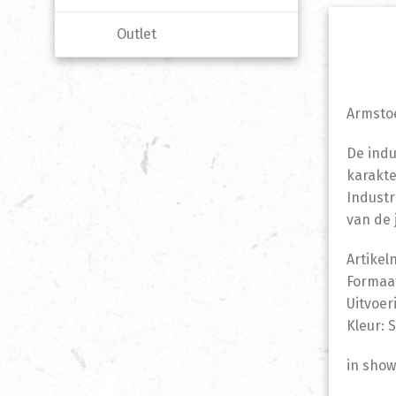
Outlet
Armsto
De indu
karakte
Industr
van de 
Artike
Formaat
Uitvoer
Kleur:
in sho