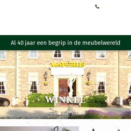
Neem contact met ons op!
0651107933
Meubelen
Meubel programma
Zitmeubelen
Urba
WINKEL