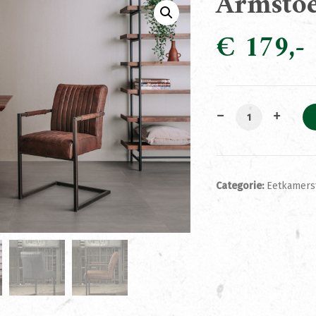
Armsto
€
179
Armstoel Bram D
Categorie:
Eetkamers