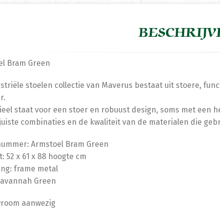
BESCHRIJV
el Bram Green
striële stoelen collectie van Maverus bestaat uit stoere, fun
r.
ieel staat voor een stoer en robuust design, soms met een h
juiste combinaties en de kwaliteit van de materialen die gebru
lnummer: Armstoel Bram Green
: 52 x 61 x 88 hoogte cm
ing: frame metal
 Savannah Green
wroom aanwezig