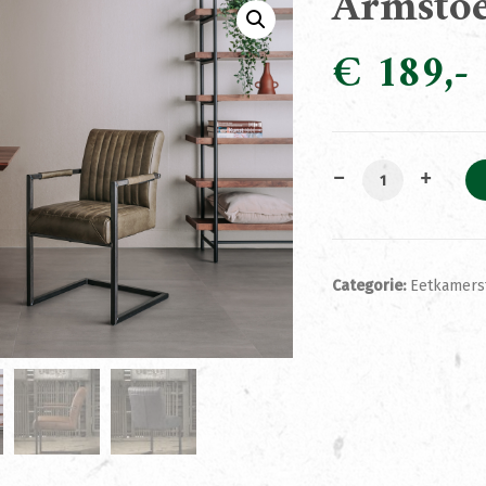
Armstoe
€
189
Armstoel Bram G
Categorie:
Eetkamers