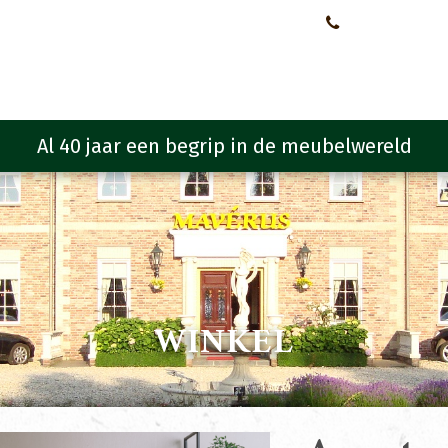
Neem contact met ons op!
0651107933
Meubelen
Meubel programma
Zitmeubelen
Urba
WINKEL