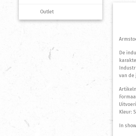
Outlet
Armsto
De indu
karakte
Industr
van de 
Artike
Formaat
Uitvoer
Kleur:
In sho