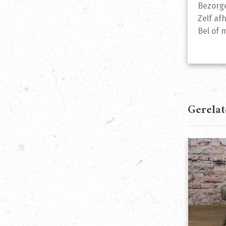
Bezorge
Zelf af
Bel of 
Gerela