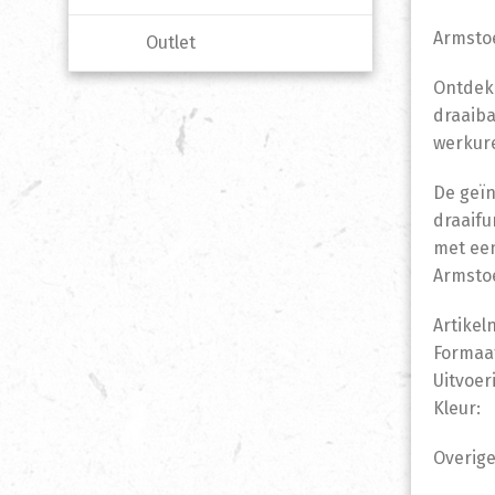
Armstoe
Outlet
Ontdek 
draaiba
werkur
De geïn
draaifu
met een
Armstoe
Artikel
Formaat
Uitvoer
Kleur: 
Overige