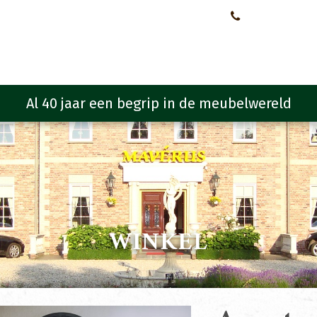
Neem contact met ons op!
0651107933
Meubelen
Meubel programma
Zitmeubelen
Urba
WINKEL