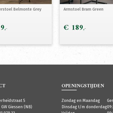
rstoel Belmonte Grey
Armstoel Bram Green
9
€
189
CT
OPENINGSTIJDEN
erheidstraat 5
Zondag en Maandag
Ge
 GW Giessen (NB)
Dinsdag t/m donderdag
09: