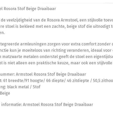
l Rosora Stof Beige Draaibaar
de veelzijdigheid van de Rosora Armstoel, een stijlvolle toe
re stoel is bekleed met een zachte, beige stof die uitnodigt t
en.
tegreerde armleuningen zorgen voor extra comfort zonder da
nctie kun je moeiteloos van richting veranderen, ideaal v
 matzwarte metalen onderstel geeft de stoel een eigentijdse u
l is niet alleen een praktische keuze, maar ook een stijlvolle 
nummer: Armstoel Rosora Stof Beige Draaibaar
: 61 breedte/91 hoogte/ 66 diepte/ 46 zitdiepte / 50,5 zit
ing: black metal / Stof
Beige
 informatie: Armstoel Rosora Stof Beige Draaibaar