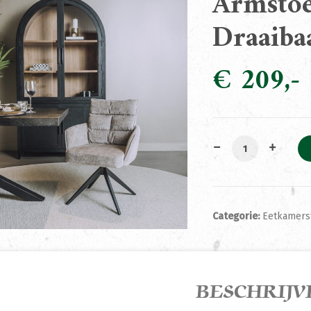
Armstoe
Draaiba
€
209
Armstoel Rosora 
Categorie:
Eetkamers
BESCHRIJV