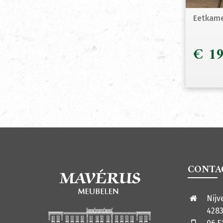
Eetkame
€
19
CONTA
Nijv
4283