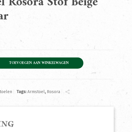
l Rosora Stof Beige
ar
Stof Beige Draaibaar aantal
TOEVOEGEN AAN WINKELWAGEN
toelen
Tags:
Armstoel
,
Rosora
ING