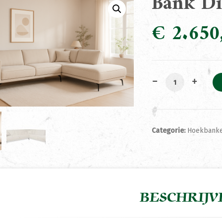
Bank D
€
2.650
Bank Diko met O
Categorie:
Hoekbank
BESCHRIJV