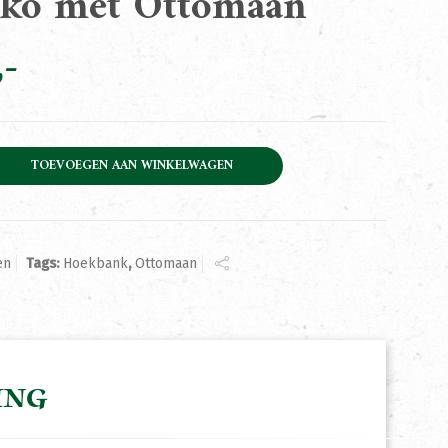
iko met Ottomaan
ttomaan aantal
TOEVOEGEN AAN WINKELWAGEN
en
Tags:
Hoekbank
,
Ottomaan
ING