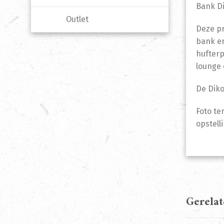
Bank D
Outlet
Deze pr
bank en
hufterp
lounge 
De Diko
Foto te
opstell
Gerela