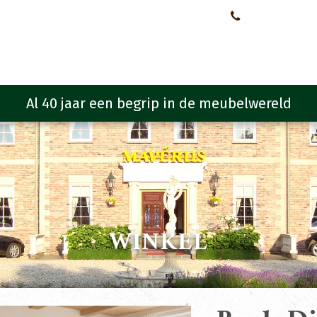
Neem contact met ons op!
0651107933
Meubelen
Meubel programma
Zitmeubelen
Urba
WINKEL