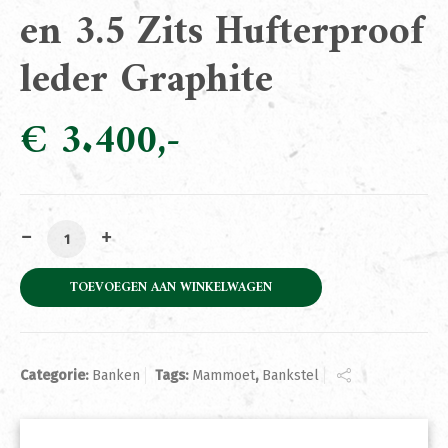
en 3.5 Zits Hufterproof
leder Graphite
€
3.400
Bankstel Mammoet 2.5 en 3.5 Zits Hufterproof leder Gra
TOEVOEGEN AAN WINKELWAGEN
Categorie:
Banken
Tags:
Mammoet
,
Bankstel