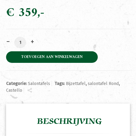
€
359
Bijzettafel Castello 49cm aantal
TOEVOEGEN AAN WINKELWAGEN
Categorie:
Salontafels
Tags:
Bijzettafel
,
salontafel Rond
,
Castello
BESCHRIJVING