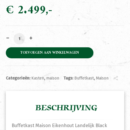
€
2.499
Buffetkast Maison Eikenhout Landelijk Black 150cm aan
TOEVOEGEN AAN WINKELWAGEN
Categorieën:
Kasten
,
maison
Tags:
Buffetkast
,
Maison
BESCHRIJVING
Buffetkast Maison Eikenhout Landelijk Black