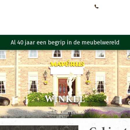
Neem contact met ons op!
0651107933
Meubelen
Meubel programma
Zitmeubelen
Urba
WINKEL