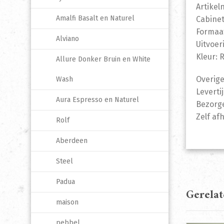
Artike
Amalfi Basalt en Naturel
Cabinet
Formaa
Alviano
Uitvoer
Kleur: 
Allure Donker Bruin en White
Overige
Wash
Leverti
Aura Espresso en Naturel
Bezorge
Zelf af
Rolf
Aberdeen
Steel
Padua
Gerela
maison
pebbel