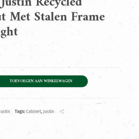
Justin Recycled
t Met Stalen Frame
ght
ecycled Teakhout Met Stalen Frame 60cm Right aantal
TOEVOEGEN AAN WINKELWAGEN
Justin
Tags:
Cabinet
,
Justin