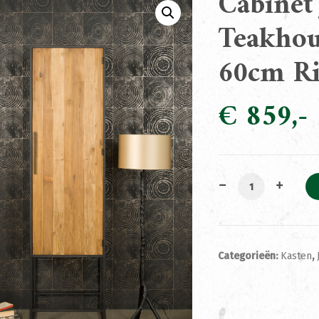
Cabinet 
Teakhou
60cm Ri
€
859
Cabinet Justin R
Categorieën:
Kasten
,