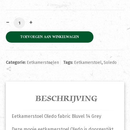
Eetkamerstoel Oledo fabric Bluvel 14 Grey aantal
TOEVOEGEN AAN WINKELWAGEN
Categorie:
Eetkamerstoelen
Tags:
Eetkamerstoel
,
Soledo
BESCHRIJVING
Eetkamerstoel Oledo fabric Bluvel 14 Grey
Deze mooie eetkamerstoel Oledo is doorgestikt