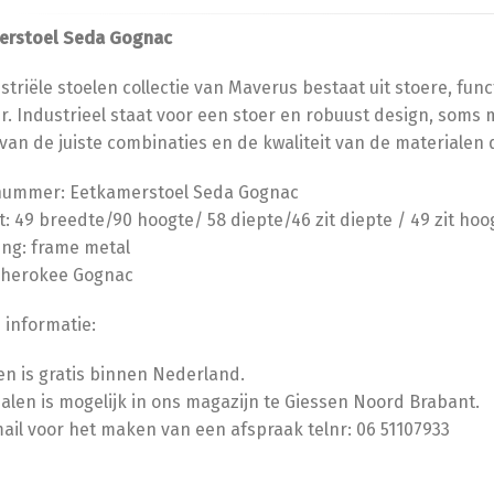
erstoel Seda Gognac
striële stoelen collectie van Maverus bestaat uit stoere, fun
r. Industrieel staat voor een stoer en robuust design, soms 
an de juiste combinaties en de kwaliteit van de materialen d
lnummer: Eetkamerstoel Seda Gognac
: 49 breedte/90 hoogte/ 58 diepte/46 zit diepte / 49 zit ho
ing: frame metal
 Cherokee Gognac
 informatie:
n is gratis binnen Nederland.
halen is mogelijk in ons magazijn te Giessen Noord Brabant.
mail voor het maken van een afspraak telnr: 06 51107933