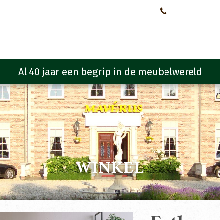
Neem contact met ons op!
0651107933
Meubelen
Meubel programma
Zitmeubelen
Urba
WINKEL