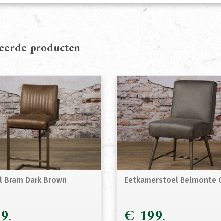
teerde producten
l Bram Dark Brown
Eetkamerstoel Belmonte 
9
€
199