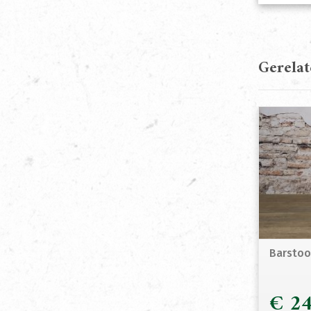
Gerela
Barstoo
€
24