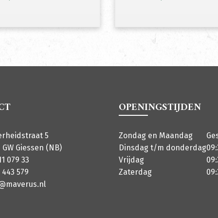
CT
OPENINGSTIJDEN
erheidstraat 5
Zondag en Maandag
Ge
 GW Giessen (NB)
Dinsdag t/m donderdag
09:
11 079 33
Vrijdag
09:
 443 579
Zaterdag
09:
o@maverus.nl