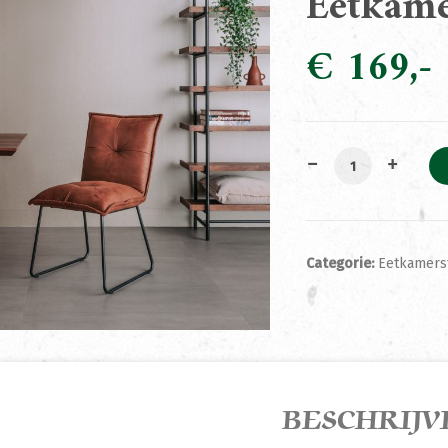
Eetkame
€
169
Eetkamerstoel S
Categorie:
Eetkamers
BESCHRIJV