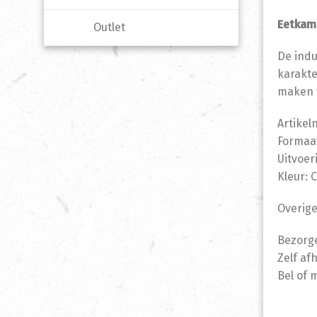
Eetkam
Outlet
De indu
karakte
maken v
Artike
Formaat
Uitvoer
Kleur:
Overige
Bezorge
Zelf af
Bel of 