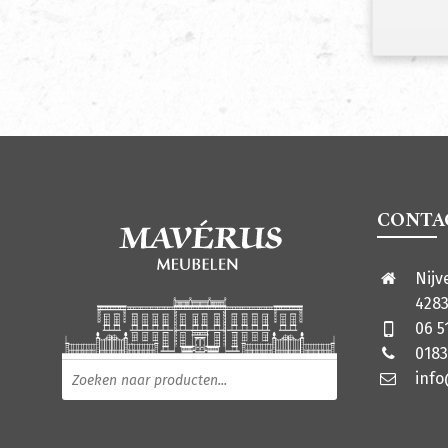
CONTA
Nijv
4283
06 5
0183
Producten zoeken
inf