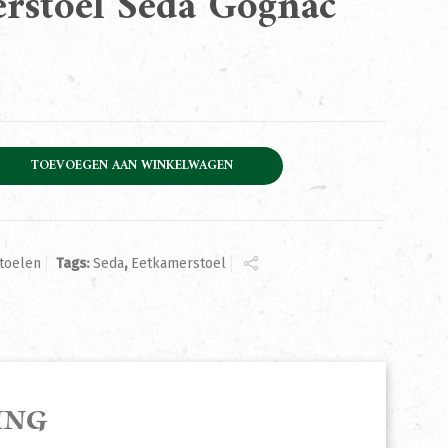
rstoel Seda Gognac
eda Gognac aantal
TOEVOEGEN AAN WINKELWAGEN
toelen
Tags:
Seda
,
Eetkamerstoel
ING