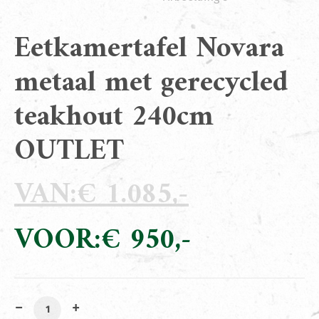
Eetkamertafel Novara
metaal met gerecycled
teakhout 240cm
OUTLET
€
1.085
Oorspronkelijke
prijs
€
950
was:
Huidige
€ 1.085.
prijs
is:
€ 950.
Eetkamertafel Novara metaal met gerecycled teakhou