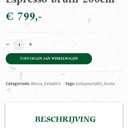
€
799
Eetkamertafel Ronta Espresso bruin 200cm aantal
TOEVOEGEN AAN WINKELWAGEN
Categorieën:
Mincio
,
Eettafels
Tags:
Eetkamertafel
,
Ronta
BESCHRIJVING