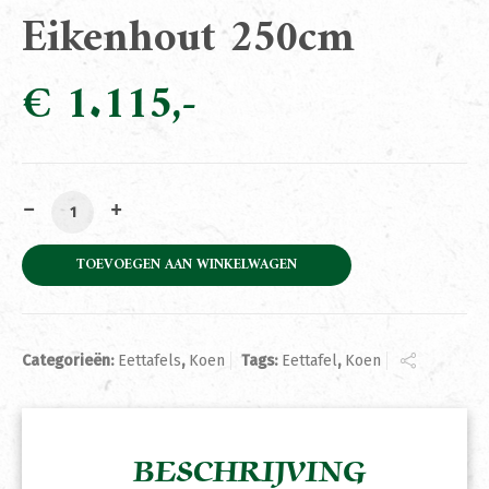
Eikenhout 250cm
€
1.115
Eettafel Koen Eikenhout 250cm aantal
TOEVOEGEN AAN WINKELWAGEN
Categorieën:
Eettafels
,
Koen
Tags:
Eettafel
,
Koen
BESCHRIJVING