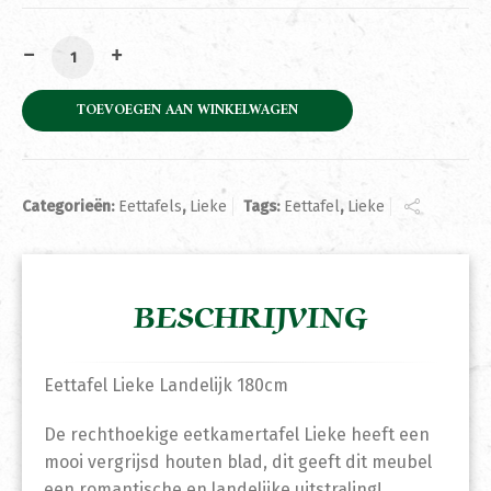
Eettafel Lieke Landelijk 180cm aantal
TOEVOEGEN AAN WINKELWAGEN
Categorieën:
Eettafels
,
Lieke
Tags:
Eettafel
,
Lieke
BESCHRIJVING
Eettafel Lieke Landelijk 180cm
De rechthoekige eetkamertafel Lieke heeft een
mooi vergrijsd houten blad, dit geeft dit meubel
een romantische en landelijke uitstraling!