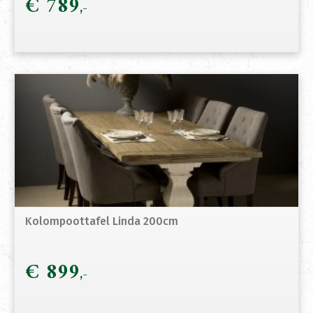
€
789
Kolompoottafel Linda 200cm
€
899