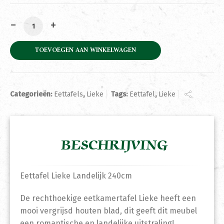
Eettafel Lieke Landelijk 240cm aantal
TOEVOEGEN AAN WINKELWAGEN
Categorieën:
Eettafels
,
Lieke
Tags:
Eettafel
,
Lieke
BESCHRIJVING
Eettafel Lieke Landelijk 240cm
De rechthoekige eetkamertafel Lieke heeft een
mooi vergrijsd houten blad, dit geeft dit meubel
een romantische en landelijke uitstraling!