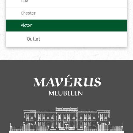
Tata
Chester
Victor
Outlet