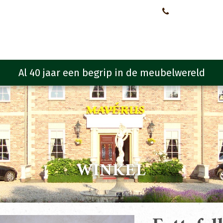
Neem contact met ons op!
0651107933
Meubelen
Meubel programma
Zitmeubelen
Urba
WINKEL