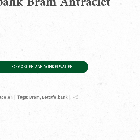
lbank Bram Antraciet
m Antraciet 185cm aantal
TOEVOEGEN AAN WINKELWAGEN
toelen
Tags:
Bram
,
Eettafelbank