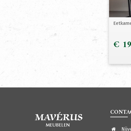
Eetkame
€
19
CONTA
Nijv