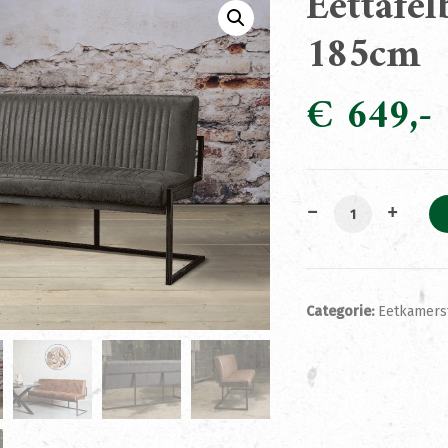
Eettafe
185cm
€
649
Eettafelbank Bra
Categorie:
Eetkamers