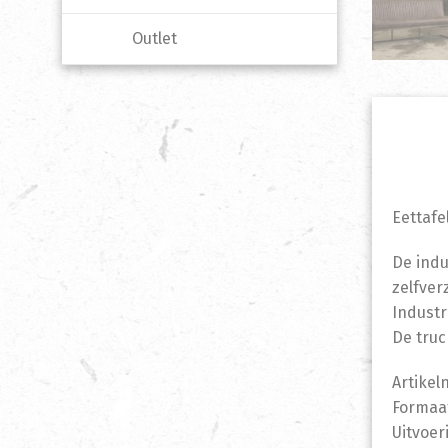
Outlet
Eettafe
De indu
zelfver
Industr
De truc
Artikel
Formaat
Uitvoer