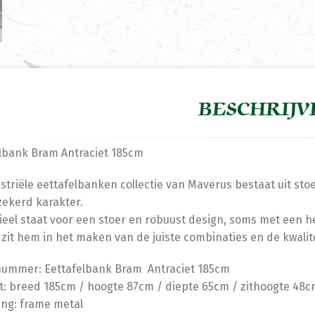
BESCHRIJV
lbank Bram Antraciet 185cm
striële eettafelbanken collectie van Maverus bestaat uit sto
zekerd karakter.
ieel staat voor een stoer en robuust design, soms met een h
 zit hem in het maken van de juiste combinaties en de kwalite
nummer: Eettafelbank Bram Antraciet 185cm
: breed 185cm / hoogte 87cm / diepte 65cm / zithoogte 48c
ing: frame metal