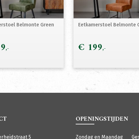
rstoel Belmonte Green
Eetkamerstoel Belmonte 
9
€
199
CT
OPENINGSTIJDEN
erheidstraat 5
Zondag en Maandag
Ge