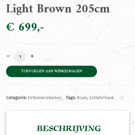
Light Brown 205cm
€
699
Eettafelbank Bram Light Brown 205cm aantal
TOEVOEGEN AAN WINKELWAGEN
Categorie:
Eetkamerstoelen
Tags:
Bram
,
Eettafelbank
BESCHRIJVING