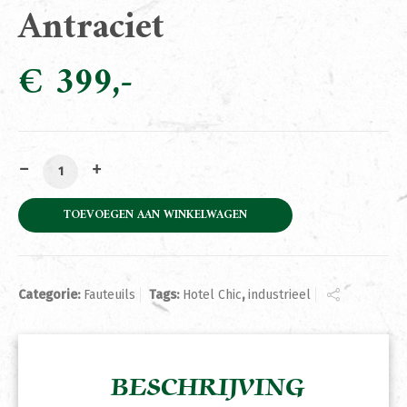
Antraciet
€
399
Fauteuil Amelia Antraciet aantal
TOEVOEGEN AAN WINKELWAGEN
Categorie:
Fauteuils
Tags:
Hotel Chic
,
industrieel
BESCHRIJVING