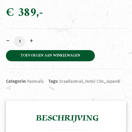
€
389
Fauteuil Belvi Creme aantal
TOEVOEGEN AAN WINKELWAGEN
Categorie:
Fauteuils
Tags:
Draaifauteuil
,
Hotel Chic
,
Japandi
BESCHRIJVING