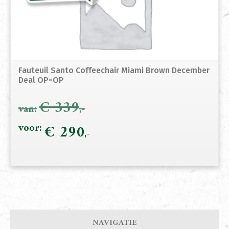
Fauteuil Santo Coffeechair Miami Brown December
Deal OP=OP
€
339
Oorspronkelijke
€
290
Hui
prijs
prij
was:
is:
€ 339.
€ 2
NAVIGATIE