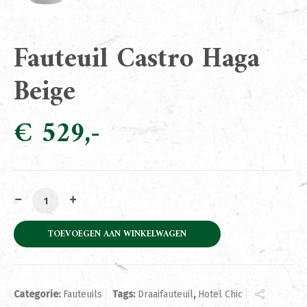
Fauteuil Castro Haga
Beige
€
529
Fauteuil Castro Haga Beige aantal
TOEVOEGEN AAN WINKELWAGEN
Categorie:
Fauteuils
Tags:
Draaifauteuil
,
Hotel Chic