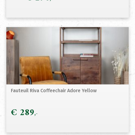
prijs
prij
was:
is:
€ 339.
€ 2
Fauteuil Riva Coffeechair Adore Yellow
€
289