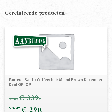
Gerelateerde producten
Fauteuil Santo Coffeechair Miami Brown December
Deal OP=OP
€
339
Oorspronkelijke
€
290
Hui