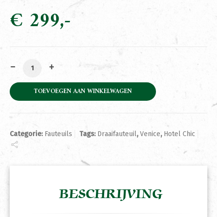
€
299
Fauteuil Venice Brown aantal
TOEVOEGEN AAN WINKELWAGEN
Categorie:
Fauteuils
Tags:
Draaifauteuil
,
Venice
,
Hotel Chic
BESCHRIJVING