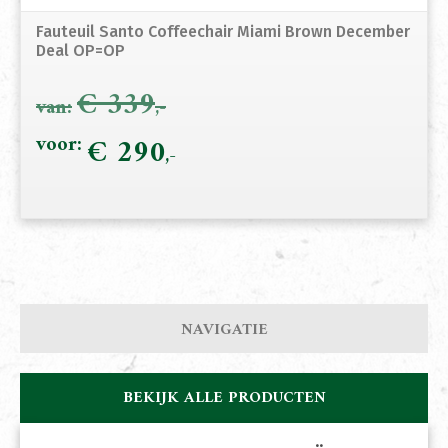
Fauteuil Santo Coffeechair Miami Brown December
Deal OP=OP
€
339
Oorspronkelijke
€
290
Hui
prijs
prij
was:
is:
€ 339.
€ 2
NAVIGATIE
BEKIJK ALLE PRODUCTEN