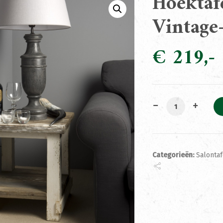
Hoektaf
Vintage
€
219
Hoektafel Bram w
Categorieën:
Salontaf