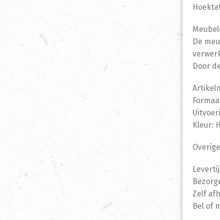
Hoektaf
Meubelc
De meub
verwerk
Door de
Artikel
Formaat
Uitvoer
Kleur: 
Overige
Leverti
Bezorge
Zelf af
Bel of 