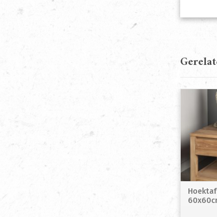
Gerela
Hoektaf
60x60c