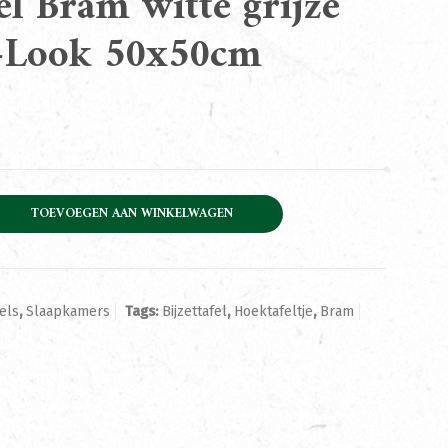
el Bram witte grijze
-Look 50x50cm
itte grijze Vintage-Look 50x50cm aantal
TOEVOEGEN AAN WINKELWAGEN
els
,
Slaapkamers
Tags:
Bijzettafel
,
Hoektafeltje
,
Bram