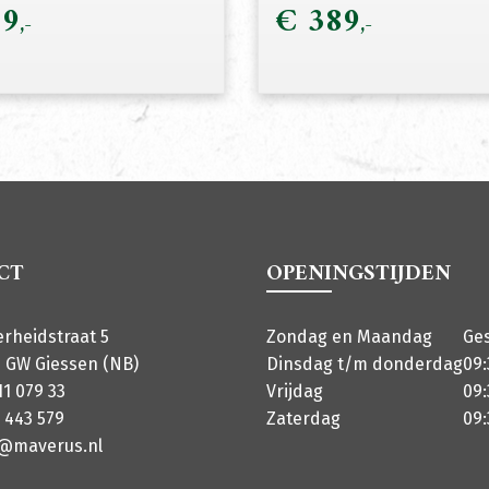
9
€
389
CT
OPENINGSTIJDEN
erheidstraat 5
Zondag en Maandag
Ge
 GW Giessen (NB)
Dinsdag t/m donderdag
09:
11 079 33
Vrijdag
09:
 443 579
Zaterdag
09:
o@maverus.nl