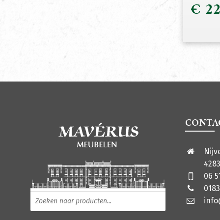
€
22
CONTA
Nijv
4283
06 5
0183
Producten zoeken
inf