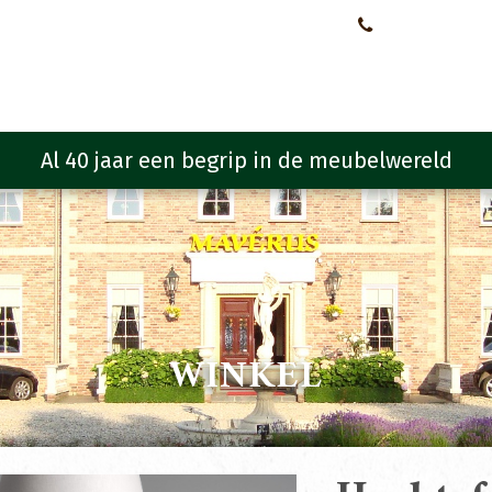
Neem contact met ons op!
0651107933
Meubelen
Meubel programma
Zitmeubelen
Urba
WINKEL