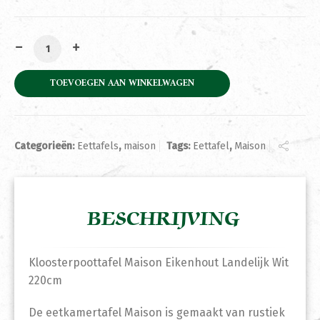
Kloosterpoottafel Maison Eikenhout Landelijk Wit 220c
TOEVOEGEN AAN WINKELWAGEN
Categorieën:
Eettafels
,
maison
Tags:
Eettafel
,
Maison
BESCHRIJVING
Kloosterpoottafel Maison Eikenhout Landelijk Wit
220cm
De eetkamertafel Maison is gemaakt van rustiek