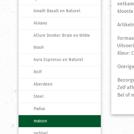
eetkame
Amalfi Basalt en Naturel
klooste
Alviano
Artikel
Allure Donker Bruin en White
Formaat
Uitvoer
Wash
Kleur: 
Aura Espresso en Naturel
Overige
Rolf
Bezorge
Aberdeen
Zelf af
Bel of 
Steel
Padua
maison
pebbel