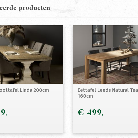
teerde producten
ottafel Linda 200cm
Eettafel Leeds Natural Te
160cm
9
€
499