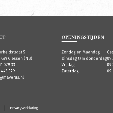
CT
OPENINGSTIJDEN
erheidstraat 5
Zondag en Maandag
Ge
 GW Giessen (NB)
Dinsdag t/m donderdag
09:
11 079 33
Vrijdag
09:
 443 579
Zaterdag
09:
o@maverus.nl
Privacyverklaring