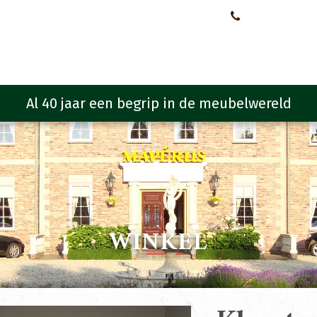
Neem contact met ons op!
0651107933
Meubelen
Meubel programma
Zitmeubelen
Urba
WINKEL