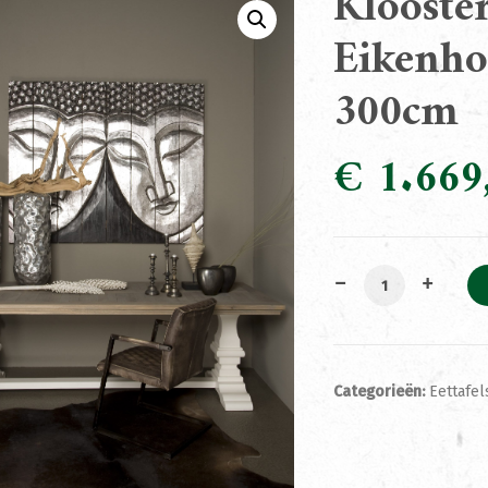
Klooste
Eikenho
300cm
€
1.669
Kloosterpoottafe
Categorieën:
Eettafel