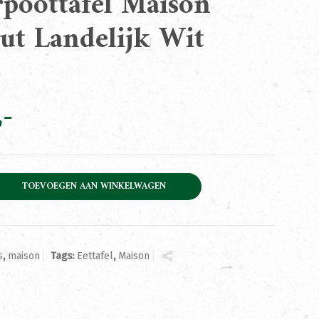
rpoottafel Maison
ut Landelijk Wit
l Maison Eikenhout Landelijk Wit 300cm aantal
TOEVOEGEN AAN WINKELWAGEN
s
,
maison
Tags:
Eettafel
,
Maison