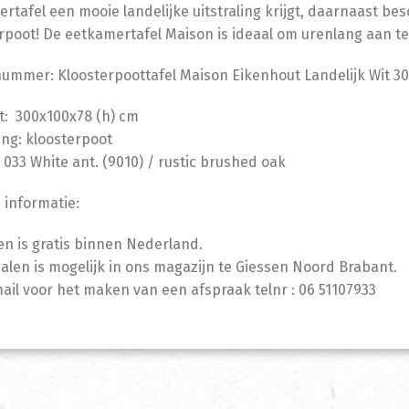
rtafel een mooie landelijke uitstraling krijgt, daarnaast be
rpoot! De eetkamertafel Maison is ideaal om urenlang aan te 
nummer: Kloosterpoottafel Maison Eikenhout Landelijk Wit 3
: 300x100x78 (h) cm
ing: kloosterpoot
C 033 White ant. (9010) / rustic brushed oak
 informatie:
n is gratis binnen Nederland.
halen is mogelijk in ons magazijn te Giessen Noord Brabant.
mail voor het maken van een afspraak telnr : 06 51107933