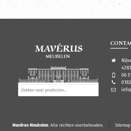
CONTA
Nijv
4283
06 5
0183
Producten zoeken
inf
Mavérus Meubelen
. Alle rechten voorbehouden.
Sitemap