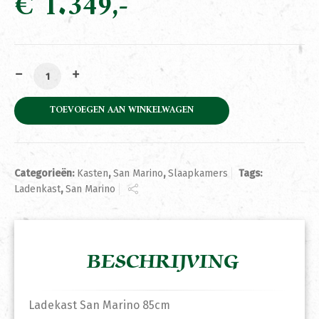
€
1.349
Ladekast San Marino 85cm aantal
TOEVOEGEN AAN WINKELWAGEN
Categorieën:
Kasten
,
San Marino
,
Slaapkamers
Tags:
Ladenkast
,
San Marino
BESCHRIJVING
Ladekast San Marino 85cm