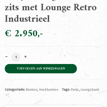
zits met Lounge Retro
Industrieel
€
2.950
Parijs Loungebank 3 zits met Lounge Retro Industrieel 
TOEVOEGEN AAN WINKELWAGEN
Categorieën:
Banken
,
Hoekbanken
Tags:
Parijs
,
Loungebank