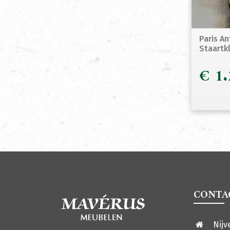
Paris An
Staartk
€
1.
CONTA
Nijv