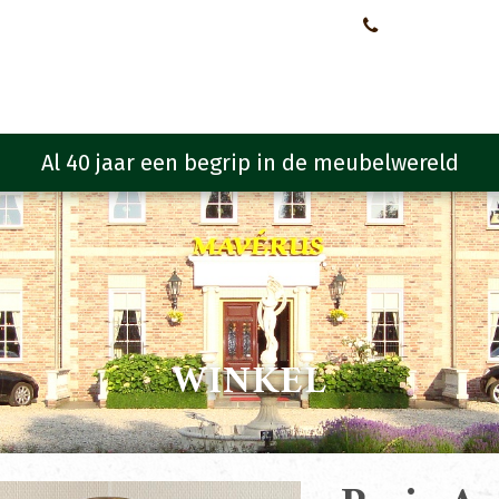
Neem contact met ons op!
0651107933
Meubelen
Meubel programma
Zitmeubelen
Urba
WINKEL