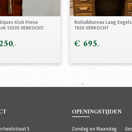
tiques Klok Friese
Rolluikbureau Laag Engels
lok 12035 VERKOCHT.
1920 VERKOCHT
250
€
695
CT
OPENINGSTIJDEN
erheidstraat 5
Zondag en Maandag
Ge