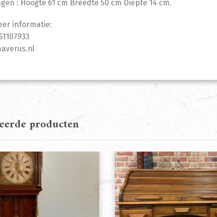
gen : Hoogte 61 cm Breedte 50 cm Diepte 14 cm.
er informatie:
-51107933
averus.nl
teerde producten