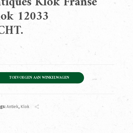
ntiques Klok Franse
lok 12033
CHT.
lok Franse Beouffklok 12033 VERKOCHT. aantal
TOEVOEGEN AAN WINKELWAGEN
ags:
Antiek
,
Klok