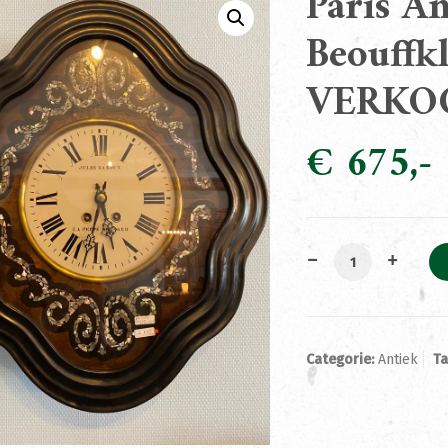
Paris A
Beouffk
VERKO
€
675
Paris Antiques K
Categorie:
Antiek
T