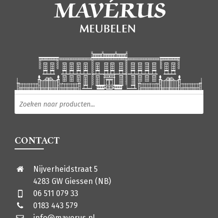
Producten zoeken
CONTACT
Nijverheidstraat 5
4283 GW Giessen (NB)
06 511 079 33
0183 443 579
info@maverus.nl