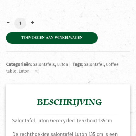
Salontafel Luton Gerecycled Teakhout 135cm aantal
TOEVOEGEN AAN WINKELWAGEN
Categorieën:
Salontafels
,
Luton
Tags:
Salontafel
,
Coffee
table
,
Luton
BESCHRIJVING
Salontafel Luton Gerecycled Teakhout 135cm
De rechthoekige salontafel Luton 135 cm is een