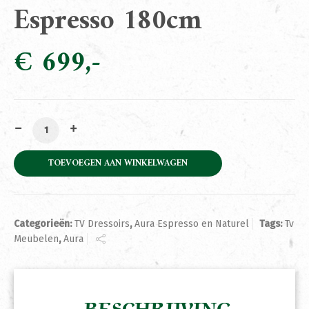
Espresso 180cm
€
699
Tv Meubel Aura Espresso 180cm aantal
TOEVOEGEN AAN WINKELWAGEN
Categorieën:
TV Dressoirs
,
Aura Espresso en Naturel
Tags:
Tv
Meubelen
,
Aura