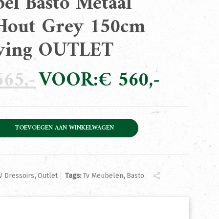
el Basto Metaal
Hout Grey 150cm
iving OUTLET
65
Oorspronkelijke
€
560
Huidige
prijs
prijs
was:
is:
€ 665.
€ 560.
 Metaal Mango Hout Grey 150cm Towerliving OUTLET aantal
TOEVOEGEN AAN WINKELWAGEN
V Dressoirs
,
Outlet
Tags:
Tv Meubelen
,
Basto