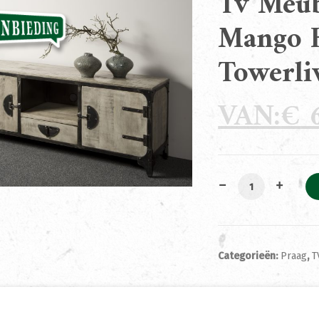
Tv Meub
Mango 
Towerl
€
6
Tv Meubel Basto
Categorieën:
Praag
,
T