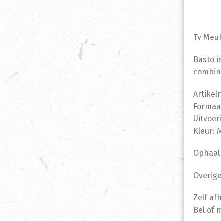
Tv Meub
Basto i
combine
Artike
Formaat
Uitvoer
Kleur: 
Ophaalp
Overige
Zelf af
Bel of 