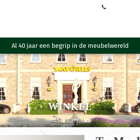
Neem contact met ons op!
0651107933
Meubelen
Meubel programma
Zitmeubelen
Urba
WINKEL