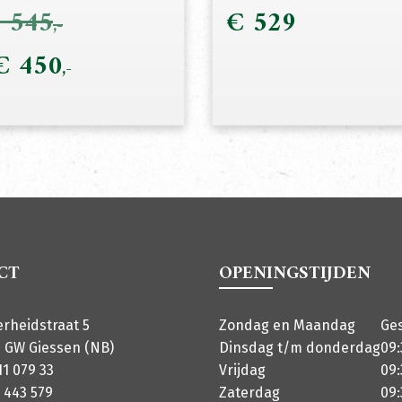
€
545
€
529
onkelijke
€
450
Huidige
prijs
is:
€ 450.
CT
OPENINGSTIJDEN
erheidstraat 5
Zondag en Maandag
Ge
 GW Giessen (NB)
Dinsdag t/m donderdag
09:
11 079 33
Vrijdag
09:
 443 579
Zaterdag
09: