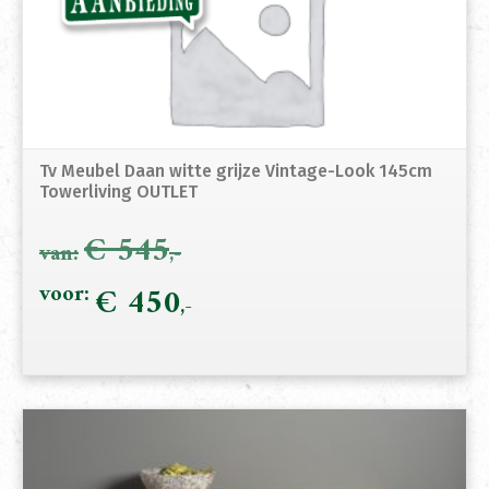
Tv Meubel Daan witte grijze Vintage-Look 145cm
Towerliving OUTLET
€
545
Oorspronkelijke
€
450
Hui
prijs
prij
was:
is:
€ 545.
€ 4