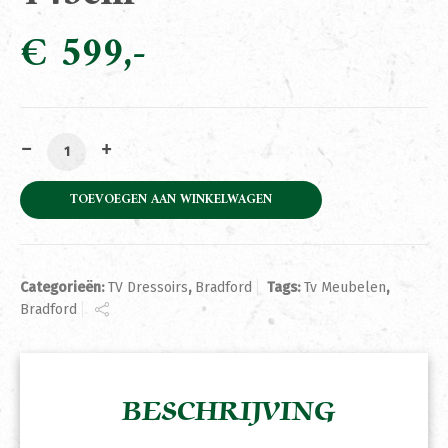
€
599
Tv Meubel Bradford Gerecycled Teak 145cm aantal
TOEVOEGEN AAN WINKELWAGEN
Categorieën:
TV Dressoirs
,
Bradford
Tags:
Tv Meubelen
,
Bradford
BESCHRIJVING