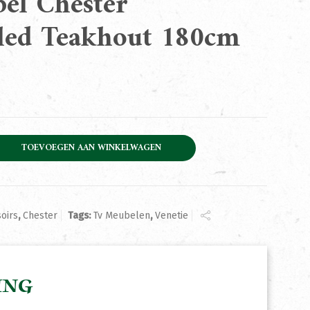
el Chester
led Teakhout 180cm
er Gerecycled Teakhout 180cm aantal
TOEVOEGEN AAN WINKELWAGEN
oirs
,
Chester
Tags:
Tv Meubelen
,
Venetie
ING