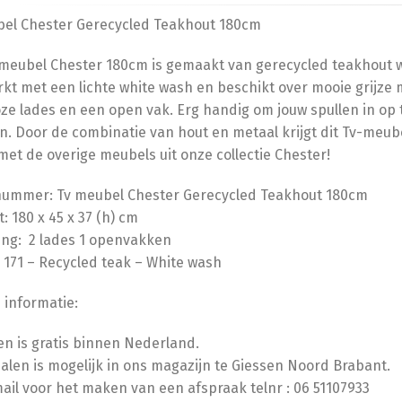
bel Chester Gerecycled Teakhout 180cm
meubel Chester 180cm is gemaakt van gerecycled teakhout wa
kt met een lichte white wash en beschikt over mooie grijze
ze lades en een open vak. Erg handig om jouw spullen in op 
n. Door de combinatie van hout en metaal krijgt dit Tv-meube
 met de overige meubels uit onze collectie Chester!
lnummer: Tv meubel Chester Gerecycled Teakhout 180cm
: 180 x 45 x 37 (h) cm
ing: 2 lades 1 openvakken
C 171 – Recycled teak – White wash
 informatie:
n is gratis binnen Nederland.
halen is mogelijk in ons magazijn te Giessen Noord Brabant.
mail voor het maken van een afspraak telnr : 06 51107933