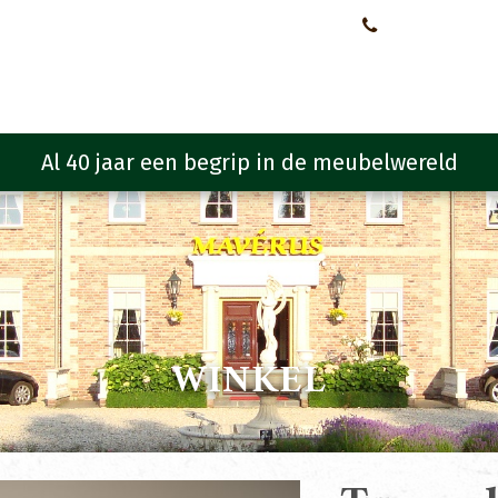
Neem contact met ons op!
0651107933
Meubelen
Meubel programma
Zitmeubelen
Urba
WINKEL