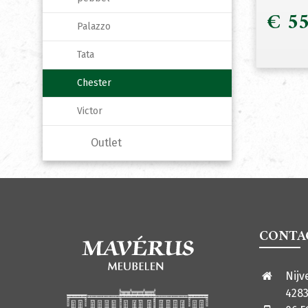
€
55
Palazzo
Tata
Chester
Victor
Outlet
CONTA
Nijv
4283