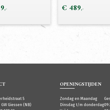
9
€
489
CT
OPENINGSTIJDEN
erheidstraat 5
Zondag en Maandag
Ge
 GW Giessen (NB)
Dinsdag t/m donderdag
09: