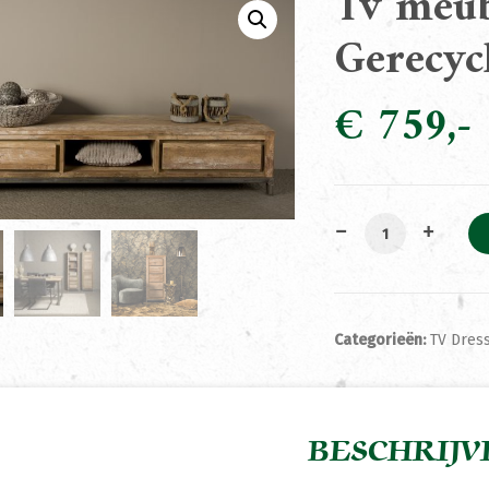
Tv meub
Gerecyc
€
759
Tv meubel Chest
Categorieën:
TV Dress
BESCHRIJV