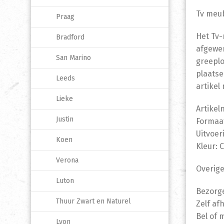
Tv meu
Praag
Het Tv-
Bradford
afgewer
San Marino
greeplo
plaatse
Leeds
artikel
Lieke
Artike
Justin
Formaat
Uitvoer
Koen
Kleur: 
Verona
Overige
Luton
Bezorge
Thuur Zwart en Naturel
Zelf af
Bel of 
Lyon