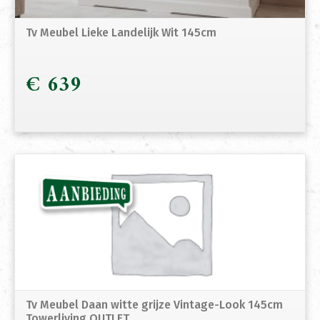
Tv Meubel Lieke Landelijk Wit 145cm
€
639
Tv Meubel Daan witte grijze Vintage-Look 145cm
Towerliving OUTLET