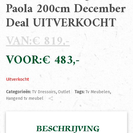
Paola 200cm December
Deal UITVERKOCHT
€
819
Oorspronkelijke
prijs
€
483
was:
Huidige
€ 819.
prijs
is:
Uitverkocht
€ 483.
Categorieën:
TV Dressoirs
,
Outlet
Tags:
Tv Meubelen
,
Hangend tv meubel
BESCHRIJVING