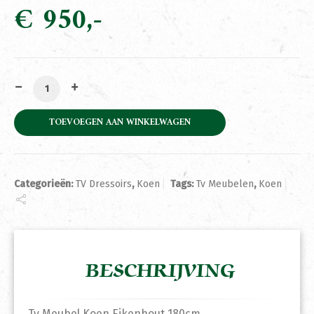
€
950
Tv Meubel Koen Eikenhout 180cm aantal
TOEVOEGEN AAN WINKELWAGEN
Categorieën:
TV Dressoirs
,
Koen
Tags:
Tv Meubelen
,
Koen
BESCHRIJVING
Tv Meubel Koen Eikenhout 180cm